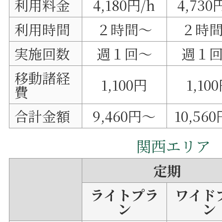
利用料金
4,180円/h
4,730
利用時間
２時間～
２時
実施回数
週１回～
週１
移動諸経
1,100円
1,10
費
合計金額
9,460円～
10,56
関西エリア
定期
ライトプラ
ワイド
ン
ン