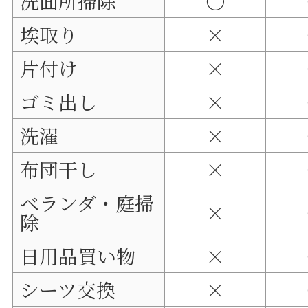
洗面所掃除
〇
埃取り
×
片付け
×
ゴミ出し
×
洗濯
×
布団干し
×
ベランダ・庭掃
×
除
日用品買い物
×
シーツ交換
×