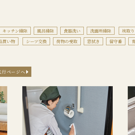
キッチン掃除
風呂掃除
食器洗い
洗面所掃除
埃取り
品買い物
シーツ交換
荷物の受取
窓拭き
留守番
代行ページへ