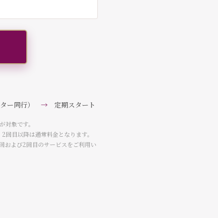
ーター同行）
→
定期スタート
が対象です。
、2回目以降は通常料金となります。
回および2回目のサービスをご利用い