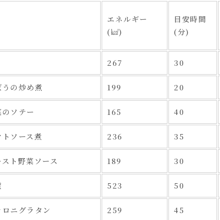
エネルギー
目安時間
(㎉)
(分)
267
30
ぼうの炒め煮
199
20
菜のソテー
165
40
マトソース煮
236
35
ースト野菜ソース
189
30
蛮
523
50
カロニグラタン
259
45