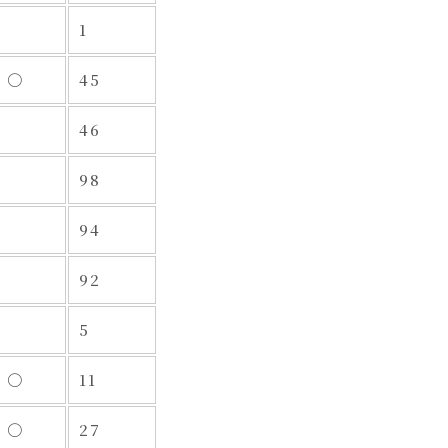
1
〇
45
46
98
94
92
5
〇
11
〇
27