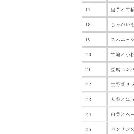
17
里芋と竹
18
じゃがい
19
スパニッ
20
竹輪と小
21
豆腐ハン
22
生野菜サ
23
人参とほ
24
白菜とベ
25
バンサンス