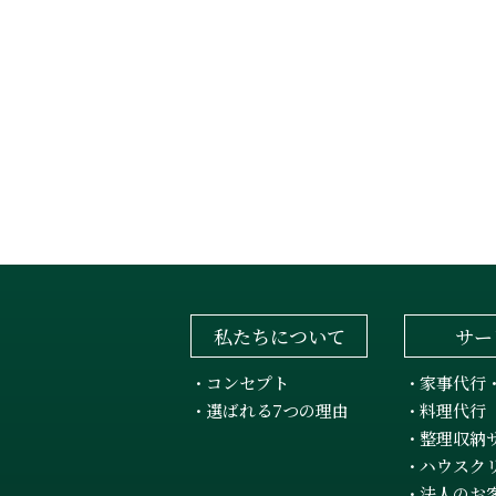
私たちについて
サー
コンセプト
家事代行
・
・
選ばれる7つの理由
料理代行
・
・
整理収納
・
ハウスク
・
法人のお
・