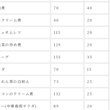
輪煮
70
40
もクリーム煮
40
20
シュオムレツ
113
20
松菜の炒め煮
129
20
バーグ
155
35
ラダ
70
15
うれん草の白和え
73
25
ーコンのクリーム煮
132
25
ー(中華春雨サラダ)
89
20