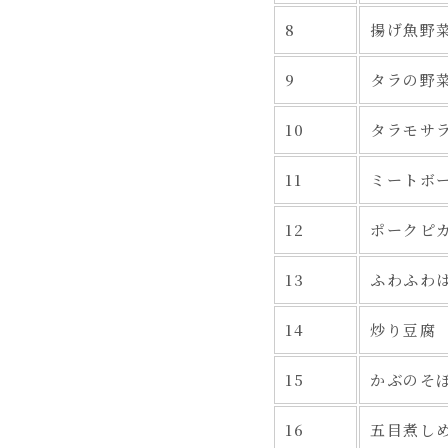
8
揚げ魚野
9
タラの野
10
タラモサ
11
ミートボ
12
ポークピ
13
ふわふわ
14
炒り豆腐
15
かぶのそ
16
五目煮し