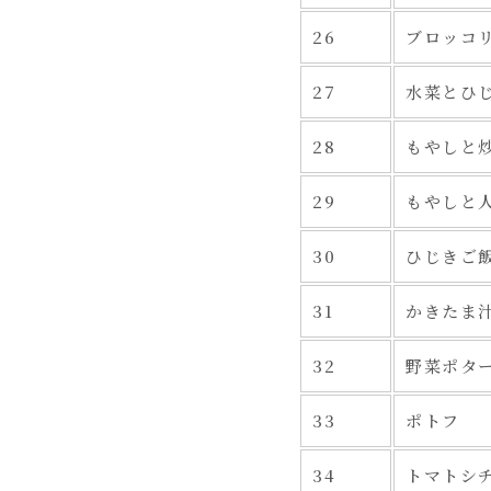
26
ブロッコ
27
水菜とひ
28
もやしと
29
もやしと
30
ひじきご
31
かきたま
32
野菜ポタ
33
ポトフ
34
トマトシ