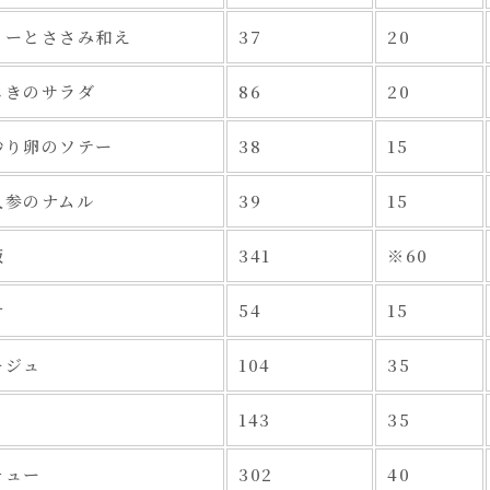
リーとささみ和え
37
20
じきのサラダ
86
20
炒り卵のソテー
38
15
人参のナムル
39
15
飯
341
※60
汁
54
15
ージュ
104
35
143
35
チュー
302
40