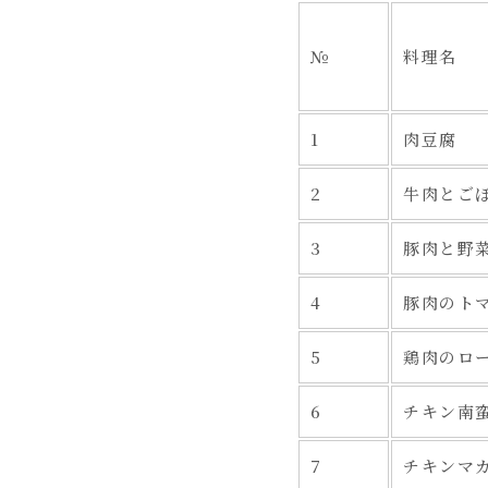
№
料理名
1
肉豆腐
2
牛肉とご
3
豚肉と野
4
豚肉のト
5
鶏肉のロ
6
チキン南
7
チキンマ