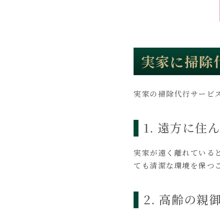
実家に掃除
実家の掃除代行サービ
1. 遠方に
実家が遠く離れている
ても清潔な環境を保つ
2. 高齢の