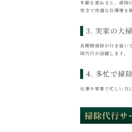
年齢を重ねると、掃除
安全で快適な住環境を
3. 実家の
長期間掃除が行き届い
除代行が活躍します。
4. 多忙で
仕事や家事で忙しい方
掃除代行サ