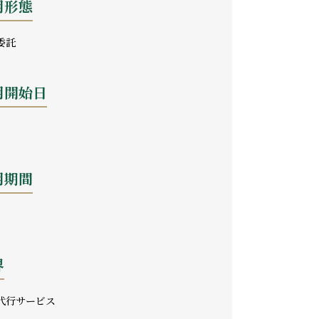
用形態
委託
用開始日
用期間
界
代行サービス