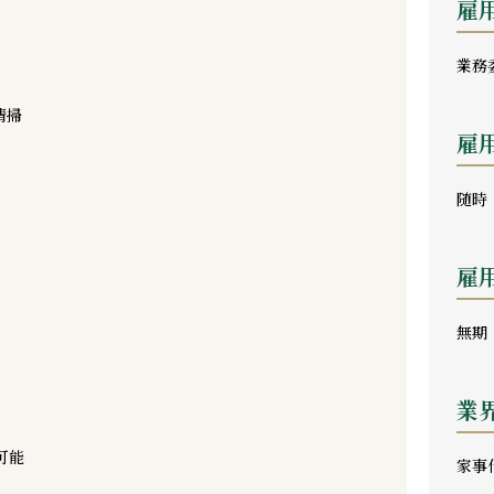
雇
業務
清掃
雇
随時
雇
無期
業
可能
家事