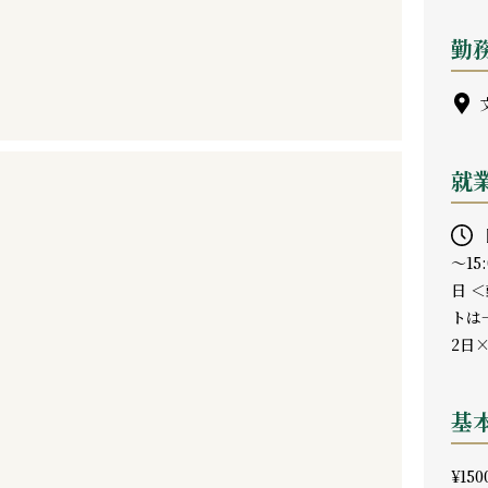
勤
文
就
［
～15
日 ＜
トは一
2日
基
¥150