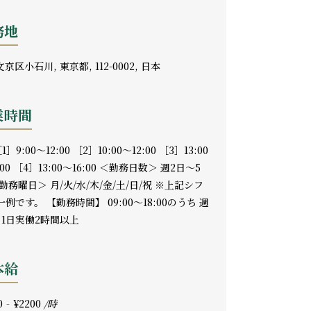
務地
京区小石川, 東京都, 112-0002, 日本
業時間
1］9:00～12:00 ［2］10:00～12:00 ［3］13:00
:00 ［4］13:00～16:00 ＜勤務日数＞ 週2日～5
勤務曜日＞ 月/火/水/木/金/土/日/祝 ※上記シフ
例です。 【勤務時間】 09:00～18:00のうち 週
×1日実働2時間以上
本給
0
-
¥2200
/時