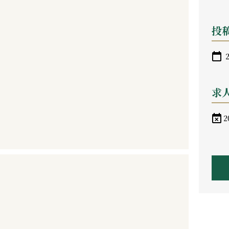
投
2
求
2